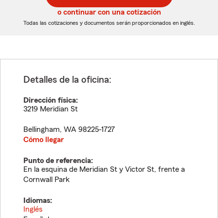
5
5
o continuar con una cotización
dígitos
dígitos
Todas las cotizaciones y documentos serán proporcionados en inglés.
Detalles de la oficina:
Dirección física:
3219 Meridian St
Bellingham
,
WA
98225-1727
Cómo llegar
Punto de referencia:
En la esquina de Meridian St y Victor St, frente a
Cornwall Park
Idiomas:
Inglés