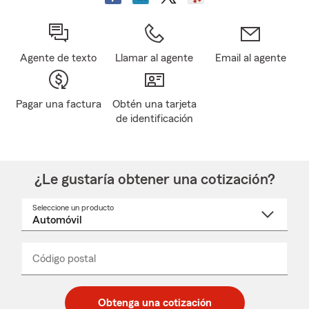
Agente de texto
Llamar al agente
Email al agente
Pagar una factura
Obtén una tarjeta
de identificación
¿Le gustaría obtener una cotización?
Seleccione un producto
Seleccione
un
nombre
de
producto
del
Código postal
Ingresa
Ingresa
_____
menú
un
un
desplegable
código
código
postal
postal
Obtenga una cotización
de
de