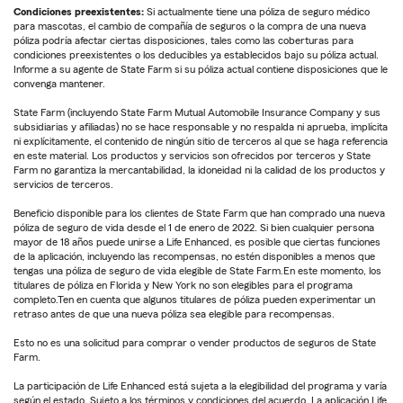
Condiciones preexistentes:
Si actualmente tiene una póliza de seguro médico
para mascotas, el cambio de compañía de seguros o la compra de una nueva
póliza podría afectar ciertas disposiciones, tales como las coberturas para
condiciones preexistentes o los deducibles ya establecidos bajo su póliza actual.
Informe a su agente de State Farm si su póliza actual contiene disposiciones que le
convenga mantener.
State Farm (incluyendo State Farm Mutual Automobile Insurance Company y sus
subsidiarias y afiliadas) no se hace responsable y no respalda ni aprueba, implícita
ni explícitamente, el contenido de ningún sitio de terceros al que se haga referencia
en este material. Los productos y servicios son ofrecidos por terceros y State
Farm no garantiza la mercantabilidad, la idoneidad ni la calidad de los productos y
servicios de terceros.
Beneficio disponible para los clientes de State Farm que han comprado una nueva
póliza de seguro de vida desde el 1 de enero de 2022. Si bien cualquier persona
mayor de 18 años puede unirse a Life Enhanced, es posible que ciertas funciones
de la aplicación, incluyendo las recompensas, no estén disponibles a menos que
tengas una póliza de seguro de vida elegible de State Farm.En este momento, los
titulares de póliza en Florida y New York no son elegibles para el programa
completo.Ten en cuenta que algunos titulares de póliza pueden experimentar un
retraso antes de que una nueva póliza sea elegible para recompensas.
Esto no es una solicitud para comprar o vender productos de seguros de State
Farm.
La participación de Life Enhanced está sujeta a la elegibilidad del programa y varía
según el estado. Sujeto a los términos y condiciones del acuerdo. La aplicación Life