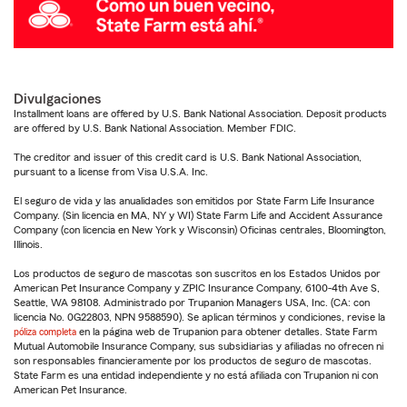
Divulgaciones
Installment loans are offered by U.S. Bank National Association. Deposit products
are offered by U.S. Bank National Association. Member FDIC.
The creditor and issuer of this credit card is U.S. Bank National Association,
pursuant to a license from Visa U.S.A. Inc.
El seguro de vida y las anualidades son emitidos por State Farm Life Insurance
Company. (Sin licencia en MA, NY y WI) State Farm Life and Accident Assurance
Company (con licencia en New York y Wisconsin) Oficinas centrales, Bloomington,
Illinois.
Los productos de seguro de mascotas son suscritos en los Estados Unidos por
American Pet Insurance Company y ZPIC Insurance Company, 6100-4th Ave S,
Seattle, WA 98108. Administrado por Trupanion Managers USA, Inc. (CA: con
licencia No. 0G22803, NPN 9588590). Se aplican términos y condiciones, revise la
póliza completa
en la página web de Trupanion para obtener detalles. State Farm
Mutual Automobile Insurance Company, sus subsidiarias y afiliadas no ofrecen ni
son responsables financieramente por los productos de seguro de mascotas.
State Farm es una entidad independiente y no está afiliada con Trupanion ni con
American Pet Insurance.