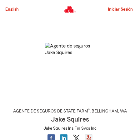
Pasar
al
English
Iniciar Sesión
contenido
principal
Comienzo
del
contenido
principal
®
AGENTE DE SEGUROS DE STATE FARM
,
BELLINGHAM
, WA
Jake Squires
Jake Squires Ins Fin Svcs Inc